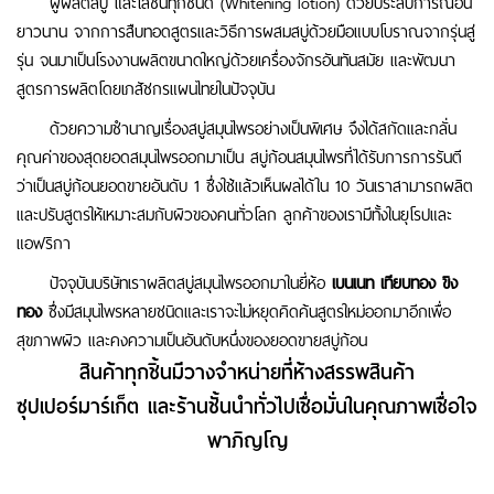
ผู้ผลิตสบู่ และโลชั่นทุกชนิด (Whitening lotion) ด้วยประสบการณ์อัน
ยาวนาน จากการสืบทอดสูตรและวิธีการผสมสบู่ด้วยมือแบบโบราณจากรุ่นสู่
รุ่น จนมาเป็นโรงงานผลิตขนาดใหญ่ด้วยเครื่องจักรอันทันสมัย และพัฒนา
สูตรการผลิตโดยเภสัชกรแผนไทยในปัจจุบัน
ด้วยความชำนาญเรื่องสบู่สมุนไพรอย่างเป็นพิเศษ จึงได้สกัดและกลั่น
คุณค่าของสุดยอดสมุนไพรออกมาเป็น สบู่ก้อนสมุนไพรที่ได้รับการการรันตี
ว่าเป็นสบู่ก้อนยอดขายอันดับ 1 ซึ่งใช้แล้วเห็นผลได้ใน 10 วันเราสามารถผลิต
และปรับสูตรให้เหมาะสมกับผิวของคนทั่วโลก ลูกค้าของเรามีทั้งในยุโรปและ
แอฟริกา
ปัจจุบันบริษัทเราผลิตสบู่สมุนไพรออกมาในยี่ห้อ
เบนเนท เทียบทอง ขิง
ทอง
ซึ่งมีสมุนไพรหลายชนิดและเราจะไม่หยุดคิดค้นสูตรใหม่ออกมาอีกเพื่อ
สุขภาพผิว และคงความเป็นอันดับหนึ่งของยอดขายสบู่ก้อน
สินค้าทุกชิ้นมีวางจำหน่ายที่ห้างสรรพสินค้า
ซุปเปอร์มาร์เก็ต และร้านชั้นนำทั่วไปเชื่อมั่นในคุณภาพเชื่อใจ
พาภิญโญ