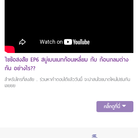
ไขข้อสงสัย EP6 สบู่เบนเนทก้อนเหลี่ยม กับ ก้อนกลมต่าง
กัน อย่างไร??
สำหรับใครที่สงสัย .. ร่วมหาคำตอบได้แล้ววันนี้ จะน่าสนใจขนาดไหนไปชมกัน
เลยยย
คลิ๊กดูที่นี่