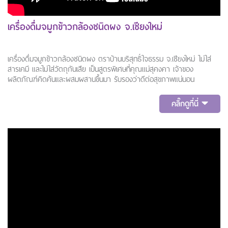
เครื่องดื่มจมูกข้าวกล้องชนิดผง จ.เชียงใหม่
เครื่องดื่มจมูกข้าวกล้องชนิดผง ตราบ้านบริสุทธิ์ใจธรรม จ.เชียงใหม่ ไม่ใส่
สารเคมี และไม่ใส่วัตถุกันเสีย เป็นสูตรพิเศษที่คุณแม่สุคงคา เจ้าของ
ผลิตภัณฑ์คิดค้นและผสมผสานขึ้นมา รับรองว่าดีต่อสุขภาพแน่นอน
คลิ๊กดูที่นี่