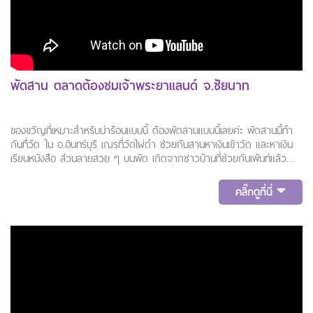
พัดสาน ตลาดต้องชมเจ้าพระยาแลนด์ จ.ชัยนาท
ของขวัญที่เหมาะสำหรับน่าร้อนแบบนี้ ต้องพัดสานแบบนี้เลยค่ะ พัดสานนี้ทำ
กันที่วัด ใน อ.อินทร์บุรี เณรที่วัดไผ่ดำ ช่วยกันสานหาเงินเข้าวัด และหาเงิน
เรียนหนังสือ ส่วนลายสวย ๆ บนพัด เกิดจากชาวบ้านที่ช่วยกันเพ้นท์แล้วนำ
มาขาย ต่อยอดรายได้ให้ชาวบ้านอีกด้วย
คลิ๊กดูที่นี่