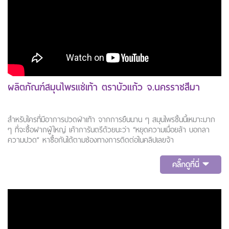
ผลิตภัณฑ์สมุนไพรแช่เท้า ตราบัวแก้ว จ.นครราชสีมา
สำหรับใครที่มีอาการปวดฝ่าเท้า จากการยืนนาน ๆ สมุนไพรชิ้นนี้เหมาะมาก
ๆ ที่จะซื้อฝากผู้ใหญ่ เค้าการันตรีด้วยนะว่า “หยุดความเมื่อยล้า บอกลา
ความปวด” หาซื้อกันได้ตามช่องทางการติดต่อในคลิปเลยจ้า
คลิ๊กดูที่นี่