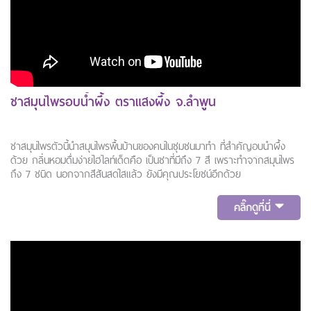
ชาสมุนไพรอบน้ำผึ้ง ตราแสงผึ้ง จ.ลำพูน
ชาสมุนไพรตัวนี้นำสมุนไพรพื้นบ้านของคนในชุมชนมาทำ ที่สำคัญอบน้ำผึ้ง
ด้วย กลิ่นหอมดื่มง่ายไฮไลท์เด็ดคือ เป็นชาที่มีถึง 7 สี เพราะทำจากสมุนไพร
ถึง 7 ชนิด นอกจากสีสันสดใสแล้ว ยังมีคุณประโยชน์อีกด้วย
คลิ๊กดูที่นี่