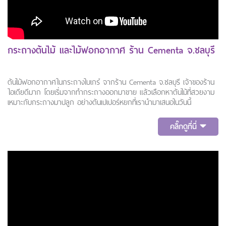
กระถางต้นไม้ และไม้ฟอกอากาศ ร้าน Cementa จ.ชลบุรี
ต้นไม้ฟอกอากาศในกระถางใบเกร๋ จากร้าน Cementa จ.ชลบุรี เจ้าของร้าน
ไอเดียดีมาก โดยเริ่มจากทำกระถางออกมาขาย แล้วเลือกหาต้นไม้ที่สวยงาม
เหมาะกับกระถางมาปลูก อย่างต้นเปเปอร์หยกที่เรานำมาเสนอในวันนี้
คลิ๊กดูที่นี่