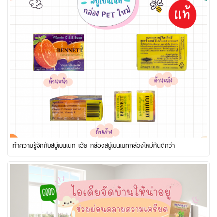
ทำความรู้จักกับสบู่เบนเนท เอ้ย กล่องสบู่เบนเนทกล่องใหม่กันดีกว่า