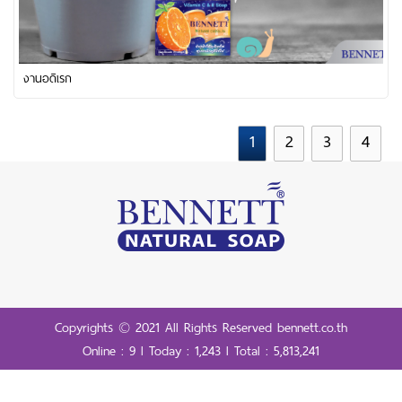
งานอดิเรก
1
2
3
4
Copyrights © 2021 All Rights Reserved bennett.co.th
Online : 9 l Today : 1,243 l Total : 5,813,241